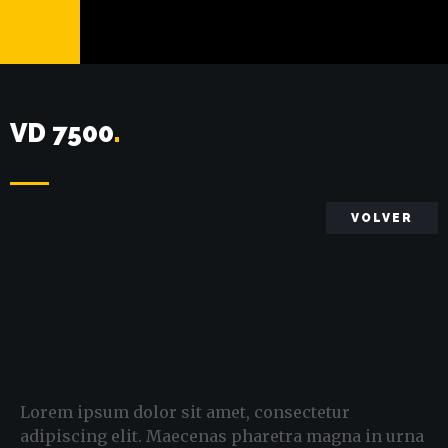
VD 7500
.
VOLVER
Lorem ipsum dolor sit amet, consectetur
adipiscing elit. Maecenas pharetra magna in urna