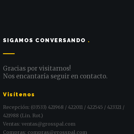
SIGAMOS CONVERSANDO
.
Gracias por visitarnos!
Nos encantaría seguir en contacto.
Visítenos
Recepción: (03533) 421968 / 422011 / 422545 / 423321 /
421988 (Lin. Rot.)
Ventas: ventas@grosspal.com
Compras: compras@grosspal.com