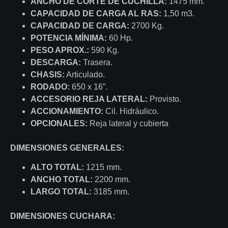
ANCHO DE CORTE DE CUCHILLA:
1475 mm.
CAPACIDAD DE CARGA AL RAS:
1,50 m3.
CAPACIDAD DE CARGA:
2700 Kg.
POTENCIA MÍNIMA:
60 Hp.
PESO APROX.:
590 Kg.
DESCARGA:
Trasera.
CHASIS:
Articulado.
RODADO:
650 x 16”.
ACCESORIO REJA LATERAL:
Provisto.
ACCIONAMIENTO:
Cil. Hidráulico.
OPCIONALES:
Reja lateral y cubierta
DIMENSIONES GENERALES:
ALTO TOTAL:
1215 mm.
ANCHO TOTAL:
2200 mm.
LARGO TOTAL:
3185 mm.
DIMENSIONES CUCHARA: